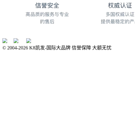
© 2004-
2026
K8凯发-国际大品牌 信誉保障 大额无忧